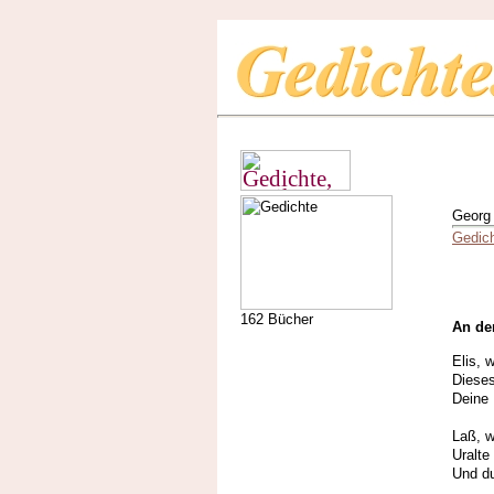
Georg 
Gedic
162 Bücher
An de
Elis, 
Dieses
Deine 
Laß, w
Uralte
Und du