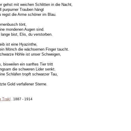
r gehst mit weichen Schlitten in die Nacht,
ll purpurner Trauben hängt
 regst die Arme schöner im Blau.
rnenbusch tönt,
ine mondenen Augen sind.
 lange bist, Elis, du verstorben.
eib ist eine Hyazinthe,
 ein Mönch die wächsernen Finger taucht.
chwarze Höhle ist unser Schweigen,
, bisweilen ein sanftes Tier tritt
ngsam die schweren Lider senkt.
ine Schläfen tropft schwarzer Tau,
tzte Gold verfallener Sterne.
 Trakl
. 1887 - 1914