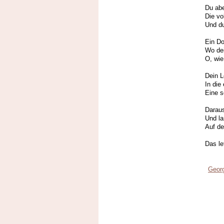
Du abe
Die vo
Und du
Ein Do
Wo de
O, wie
Dein L
In die
Eine s
Daraus
Und la
Auf de
Das le
Georg