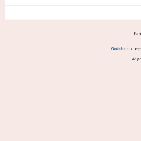
Par
-
Gedichte.eu
cop
de pr