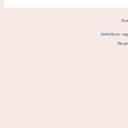
Par
-
Gedichte.eu
cop
Die ju