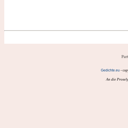
Par
-
Gedichte.eu
cop
An die Prosel