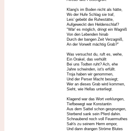
Klang's im Boden nicht als hätte,
Wo der Hufe Schlag sie traf,
Leis' gebebt die Ruhestätte,
Aufgeweckt den Heldenschlaf?
"Wär' es möglich, dringt ein Wagniß
Von den Lebenden hinab
Durch der bangen Zeit Verzagniß,
An der Vorwelt mächtig Grab?"
Was versuchst du, ruft es, wehe,
Ein Orakel, das verhüllt
Bei uns Todten ruht? Ach, ehe
Jahre schwinden, ist's erfüllt.
Troja haben wir genommen,
Und der Perser Macht besiegt;
Wer an dieses Grab wird kommen,
Sieht, wie Hellas unterliegt.
Klagend war das Wort verklungen,
Tiefbewegt war Konstantin
Aus dem Sattel schon gesprungen,
Sterbend sank sein Pferd dahin.
Schnaubend noch voll Feuermuthes
Sah's zu seinem Herrn empor,
Und dann drangen Ströme Blutes