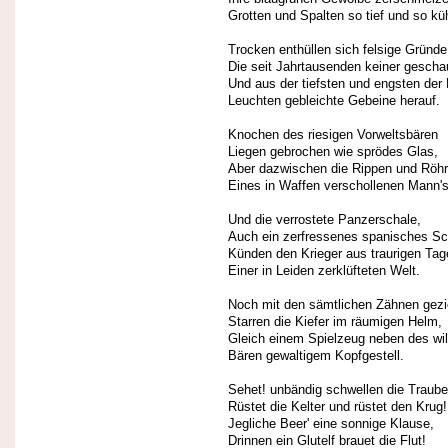
Grotten und Spalten so tief und so küh
Trocken enthüllen sich felsige Gründe
Die seit Jahrtausenden keiner gescha
Und aus der tiefsten und engsten der 
Leuchten gebleichte Gebeine herauf.
Knochen des riesigen Vorweltsbären
Liegen gebrochen wie sprödes Glas,
Aber dazwischen die Rippen und Röh
Eines in Waffen verschollenen Mann's
Und die verrostete Panzerschale,
Auch ein zerfressenes spanisches Sc
Künden den Krieger aus traurigen Tag
Einer in Leiden zerklüfteten Welt.
Noch mit den sämtlichen Zähnen gezi
Starren die Kiefer im räumigen Helm,
Gleich einem Spielzeug neben des wi
Bären gewaltigem Kopfgestell.
Sehet! unbändig schwellen die Traube
Rüstet die Kelter und rüstet den Krug!
Jegliche Beer' eine sonnige Klause,
Drinnen ein Glutelf brauet die Flut!