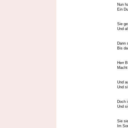
Nun ha
Ein Du
Die 
Sie ge
Und al
Die 
Dann s
Bis da
Die 
Herr B
Macht 
Der 
Und au
Und si
Die 
Doch i
Und si
Die 
Sie si
Im Son