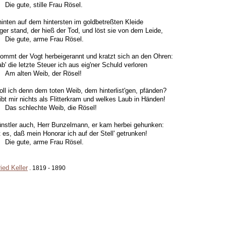
ute, stille Frau Rösel.
inten auf dem hintersten im goldbetreßten Kleide
ger stand, der hieß der Tod, und löst sie von dem Leide,
gute, arme Frau Rösel.
ommt der Vogt herbeigerannt und kratzt sich an den Ohren:
b' die letzte Steuer ich aus eig'ner Schuld verloren
lten Weib, der Rösel!
ll ich denn dem toten Weib, dem hinterlist'gen, pfänden?
ibt mir nichts als Flitterkram und welkes Laub in Händen!
schlechte Weib, die Rösel!
nstler auch, Herr Bunzelmann, er kam herbei gehunken:
t es, daß mein Honorar ich auf der Stell' getrunken!
gute, arme Frau Rösel.
ried Keller
. 1819 - 1890