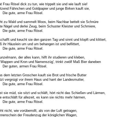
t Frau Rösel dick zu tun, wie trippelt sie und wie lauft sie!
tzend Fähnchen und Goldpapier und junge Birken kauft sie,
gute, arme Frau Rösel.
ht zu Wald und sammelt Moos, beim Nachbar bettelt sie Schnüre
te Nägel und derlei Zeug, beim Schuster Kleister und Schmiere,
gute, arme Frau Rösel.
chafft und keucht sie den ganzen Tag und sinnt und klopft und klittert,
ß ihr Häuslein um und um behangen ist und beflittert,
gute, arme Frau Rösel.
unzelmann, der alles kann, hilft ihr studieren und kleben,
Wappen und Kron und Namenszüg', trinkt zwölf Maß Bier daneben
guten, armen Frau Rösel.
s dem letzten Groschen kauft sie Brot und frische Butter
tzt vergnügt vor ihrem Haus und harrt der Landesmutter,
gute, arme Frau Rösel.
st sie müd, sie sitzt und schläft, hört nicht das Schießen und Lärmen,
e entschläft für allezeit, es kann sie nichts mehr härmen,
gute, arme Frau Rösel.
eht nicht, wie vorüberrollt, als von der Luft getragen,
nenschein der Freudenzug der königlichen Wagen,