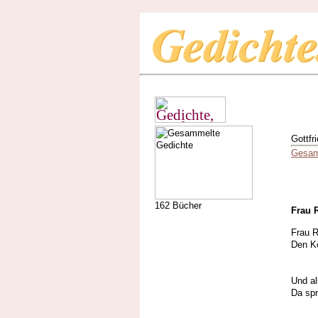
Gottfr
Gesam
162 Bücher
Frau 
Frau R
Den Kö
Die 
Und al
Da spr
Die 