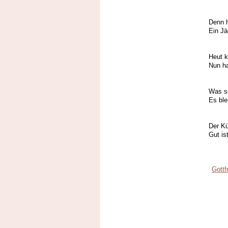
Die g
Denn h
Ein Jä
Die 
Heut k
Nun ha
Am a
Was so
Es ble
Das 
Der Kü
Gut is
Die 
Gottf