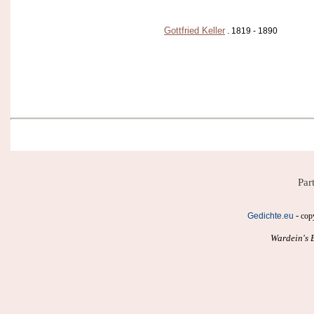
Gottfried Keller
. 1819 - 1890
Par
-
Gedichte.eu
cop
Wardein's B