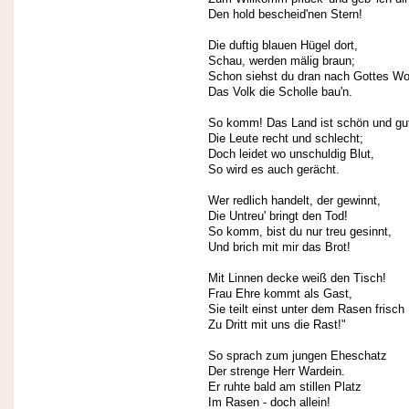
Den hold bescheid'nen Stern!
Die duftig blauen Hügel dort,
Schau, werden mälig braun;
Schon siehst du dran nach Gottes Wo
Das Volk die Scholle bau'n.
So komm! Das Land ist schön und gu
Die Leute recht und schlecht;
Doch leidet wo unschuldig Blut,
So wird es auch gerächt.
Wer redlich handelt, der gewinnt,
Die Untreu' bringt den Tod!
So komm, bist du nur treu gesinnt,
Und brich mit mir das Brot!
Mit Linnen decke weiß den Tisch!
Frau Ehre kommt als Gast,
Sie teilt einst unter dem Rasen frisch
Zu Dritt mit uns die Rast!"
So sprach zum jungen Eheschatz
Der strenge Herr Wardein.
Er ruhte bald am stillen Platz
Im Rasen - doch allein!