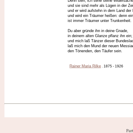
Denn sieh, ich sehe seine Widersache
und sie sind mehr als Lügen in der Zei
und er wird aufstehn in dem Land der
und wird ein Träumer heißen: denn e
ist immer Träumer unter Trunkenheit.
Du aber gründe ihn in deine Gnade,
in deinem alten Glanze pflanz ihn ein;
und mich laß Tänzer dieser Bundesla
laß mich den Mund der neuen Messia
den Tönenden, den Täufer sein.
Rainer Maria Rilke
. 1875 - 1926
Par