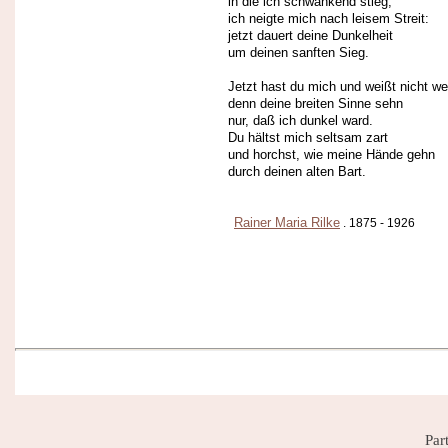
in die ich schwankend stieg;
ich neigte mich nach leisem Streit:
jetzt dauert deine Dunkelheit
um deinen sanften Sieg.
Jetzt hast du mich und weißt nicht we
denn deine breiten Sinne sehn
nur, daß ich dunkel ward.
Du hältst mich seltsam zart
und horchst, wie meine Hände gehn
durch deinen alten Bart.
Rainer Maria Rilke
. 1875 - 1926
Par