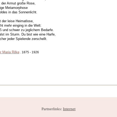
t der Armut große Rose,
wige Metamorphose
ldes in das Sonnenlicht.
t der leise Heimatlose,
cht mehr einging in die Welt:
ß und schwer zu jeglichem Bedarfe.
lst im Sturm. Du bist wie eine Harfe,
cher jeder Spielende zerschellt.
r Maria Rilke
. 1875 - 1926
Partnerlinks:
Internet