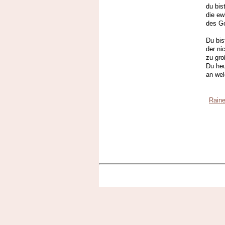
du bis
die e
des Go
Du bis
der ni
zu gro
Du heu
an wel
Raine