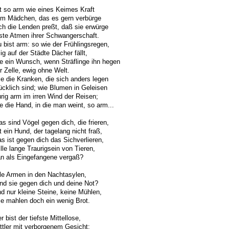
t so arm wie eines Keimes Kraft
em Mädchen, das es gern verbürge
ch die Lenden preßt, daß sie erwürge
ste Atmen ihrer Schwangerschaft.
 bist arm: so wie der Frühlingsregen,
lig auf der Städte Dächer fällt,
e ein Wunsch, wenn Sträflinge ihn hegen
er Zelle, ewig ohne Welt.
e die Kranken, die sich anders legen
ücklich sind; wie Blumen in Geleisen
urig arm im irren Wind der Reisen;
e die Hand, in die man weint, so arm...
s sind Vögel gegen dich, die frieren,
t ein Hund, der tagelang nicht fraß,
s ist gegen dich das Sichverlieren,
ille lange Traurigsein von Tieren,
n als Eingefangene vergaß?
le Armen in den Nachtasylen,
nd sie gegen dich und deine Not?
nd nur kleine Steine, keine Mühlen,
ie mahlen doch ein wenig Brot.
r bist der tiefste Mittellose,
ttler mit verborgenem Gesicht;