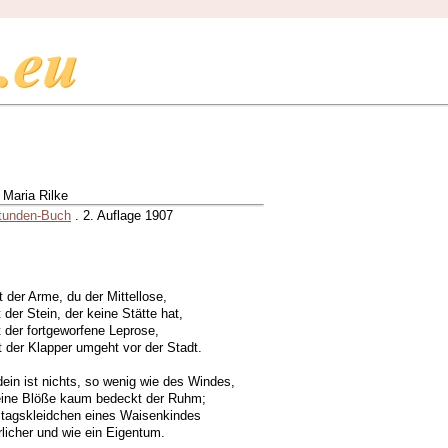
 Maria Rilke
tunden-Buch
. 2. Auflage 1907
t der Arme, du der Mittellose,
t der Stein, der keine Stätte hat,
t der fortgeworfene Leprose,
t der Klapper umgeht vor der Stadt.
ein ist nichts, so wenig wie des Windes,
eine Blöße kaum bedeckt der Ruhm;
ltagskleidchen eines Waisenkindes
rrlicher und wie ein Eigentum.