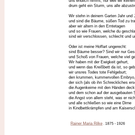
uns endlich nimmt, nur weil wir keinen
drum geht ein Sturm, uns alle abzustr
Wir stehn in deinem Garten Jahr und 
und sind die Bäume, süßen Tod zu tr
aber wir altern in den Erntetagen
und so wie Frauen, welche du geschl
sind wir verschlossen, schlecht und u
Oder ist meine Hoffart ungerecht:
sind Bäume besser? Sind wir nur Ges
und Schoß von Frauen, welche viel g
Wir haben mit der Ewigkeit gehurt,
und wenn das Kreißbett da ist, so ge
wir unsres Todes tote Fehlgeburt;
den krummen, kummervollen Embryo
der sich (als ob ihn Schreckliches ers
die Augenkeime mit den Händen deck
und dem schon auf der ausgebauten S
die Angst von allem steht, was er nicht 
und alle schließen so wie eine Dirne
in Kindbettkrämpfen und am Kaisersch
Rainer Maria Rilke
. 1875 - 1926