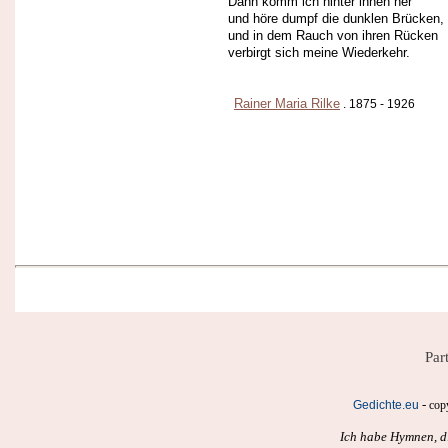
Dann komm ich hinter ihnen her
und höre dumpf die dunklen Brücken,
und in dem Rauch von ihren Rücken
verbirgt sich meine Wiederkehr.
Rainer Maria Rilke
. 1875 - 1926
Par
-
Gedichte.eu
cop
Ich habe Hymnen, di