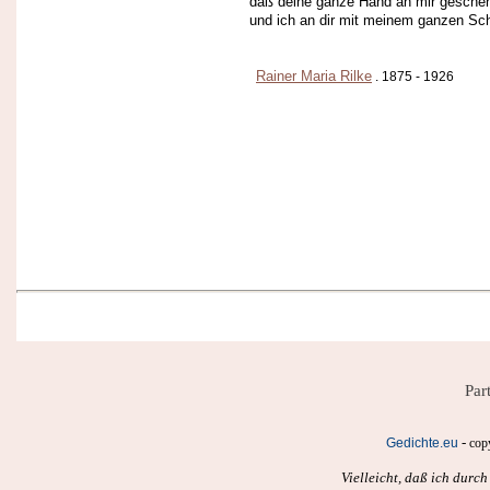
daß deine ganze Hand an mir gesche
und ich an dir mit meinem ganzen Sch
Rainer Maria Rilke
. 1875 - 1926
Par
-
Gedichte.eu
cop
Vielleicht, daß ich durc